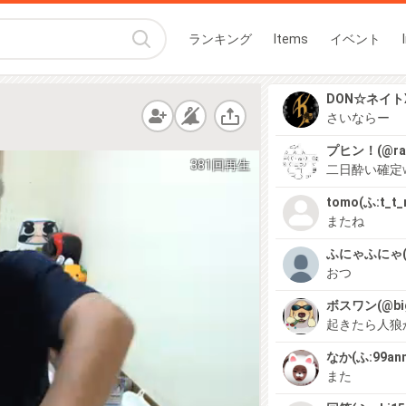
ランキング
Items
イベント
DON☆ネイトX
さいならー
プヒン！(@ray
381回再生
二日酔い確定
tomo(ふ:t_t_
またね
ふにゃふにゃ(@a
おつ
ボスワン(@bigi
起きたら人狼
なか(ふ:99ann
また