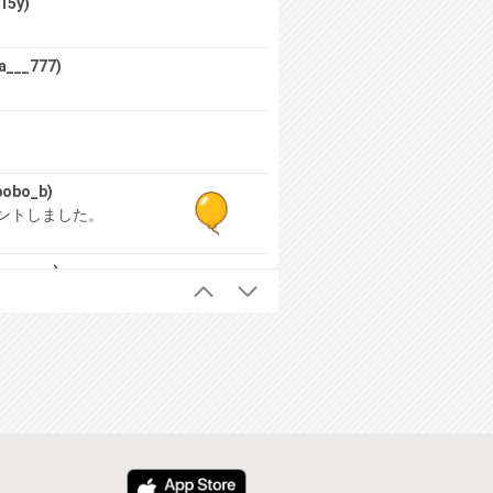
15y)
a___777)
obo_b)
ントしました。
ou_you)