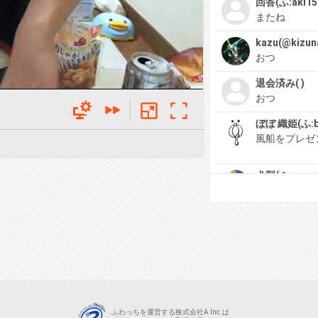
回答(ふ:aki15
またね
kazu(@kizun
おつ
退会済み( )
おつ
ぼぼ 織姫(ふ:b
風船をプレゼ
犬型(ふ:you_y
もう終わりか
ふわっちを運営する株式会社A Inc.は