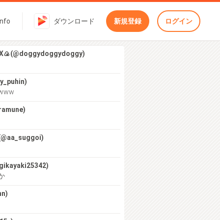
Info
ダウンロード
新規登録
ログイン
(@doggydoggydoggy)
_puhin)
www
ramune)
a_suggoi)
kayaki25342)
か
n)