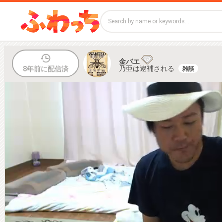
金バエ
雑談
乃亜は逮補される
8年前に配信済