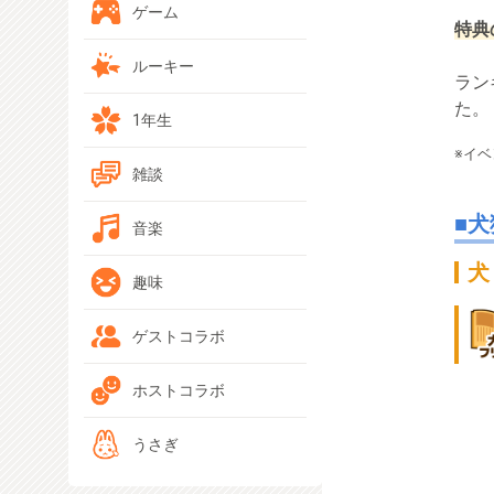
ゲーム
特典
ルーキー
ラン
た。
1年生
※イ
雑談
犬
音楽
犬
趣味
ゲストコラボ
ホストコラボ
うさぎ