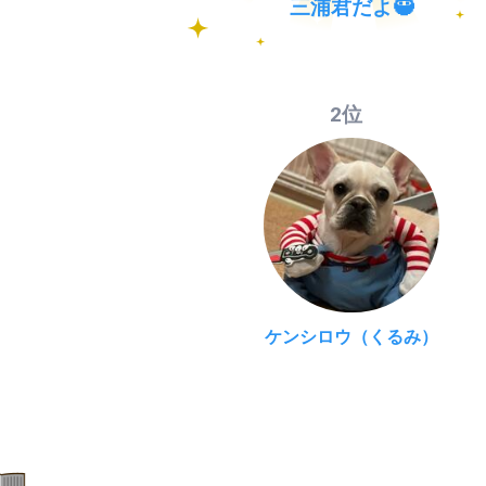
三浦君だよ🥷
2位
ケンシロウ（くるみ）