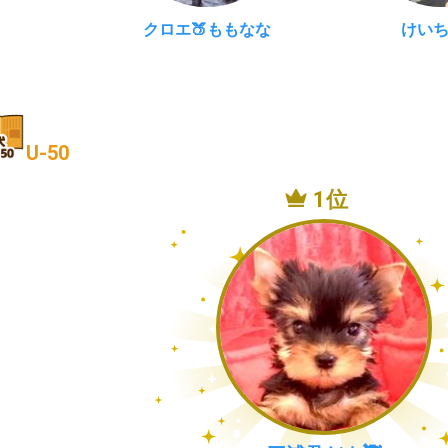
クロエ🍑ももなな
けい
U-50
1位