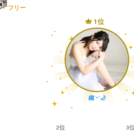
フリー
1位
織˙ᵕ˙🌙
2位
3