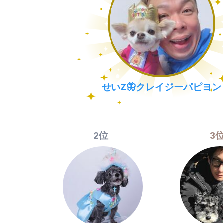
せいZ🦋クレイジーパピヨン
2位
3