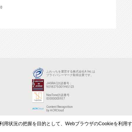
0
ふわっちを運営する株式会社A Inc.は
プライバシーマーク取得企業です。
JASRAC許諾番号：
9018275001Y45123
NexTone許諾番号
ID000005937
Content Recognition
by ACRCloud
用状況の把握を目的として、WebブラウザのCookieを利用