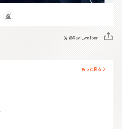
@Rayll_wa1ban
もっと見る
れ