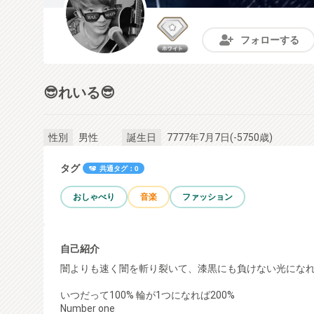
フォローする
😎れいる😎
男性
7777年7月7日(-5750歳)
性別
誕生日
タグ
共通タグ：0
おしゃべり
音楽
ファッション
自己紹介
闇よりも速く闇を斬り裂いて、漆黒にも負けない光にな
いつだって100% 輪が1つになれば200%
Number one