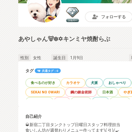
フォローする
あやしゃん🐻‍❄️✡キンミヤ焼酎らぶ
女性
1月9日
性別
誕生日
タグ
共通タグ：0
食べるのが好き
カラオケ
犬派
おしゃべり
SEKAI NO OWARI
鋼の錬金術師
日本酒
やぎ
平成生まれ
O型
オタク
動物
グルメ
自己紹介
🥃新宿二丁目タンクトップ日曜日スタッフ料理担当
食いしん坊が週替わりメニュー作ってます\( ᐛ )/🍳