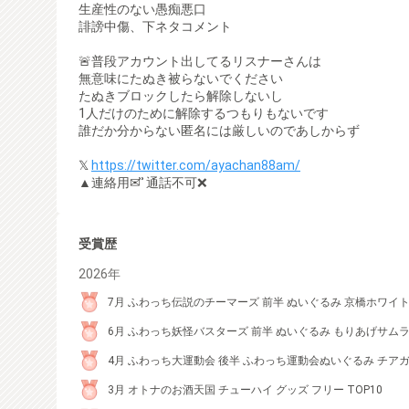
生産性のない愚痴悪口
誹謗中傷、下ネタコメント
🚨普段アカウント出してるリスナーさんは
無意味にたぬき被らないでください
たぬきブロックしたら解除しないし
1人だけのために解除するつもりもないです
誰だか分からない匿名には厳しいのであしからず
𝕏
https://twitter.com/ayachan88am/
▲連絡用✉ ͗ ͗通話不可❌
受賞歴
2026年
7月 ふわっち伝説のチーマーズ 前半 ぬいぐるみ 京橋ホワイトフ
6月 ふわっち妖怪バスターズ 前半 ぬいぐるみ もりあげサムライ
4月 ふわっち大運動会 後半 ふわっち運動会ぬいぐるみ チアガ
3月 オトナのお酒天国 チューハイ グッズ フリー TOP10