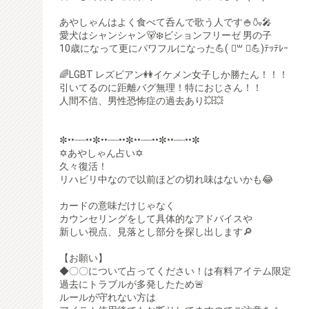
あやしゃんはよく食べて呑んで歌う人です🍚🍶🎤
愛犬はシャンシャン🐻‍❄️ビションフリーゼ 男の子
10歳になって更にパワフルになった💪( ॑꒳ ॑💪)ﾃｯﾃﾚｰ
🌈LGBT レズビアン👭イケメン女子しか勝たん！！！
引いてるのに距離バグ無理！特におじさん！！
人間不信、男性恐怖症の過去あり💥💥
✼••┈┈••✼••┈┈••✼••┈┈••✼••┈┈••✼
✡あやしゃん占い✡
久々復活！
リハビリ中なので以前ほどの切れ味はないかも😂
カードの意味だけじゃなく
カウンセリングをして具体的なアドバイスや
新しい視点、見落とし部分を探し出します🔎
【お願い】
◆〇〇について占ってください！は有料アイテム限定
過去にトラブルが多発したため🚨
ルールが守れない方は