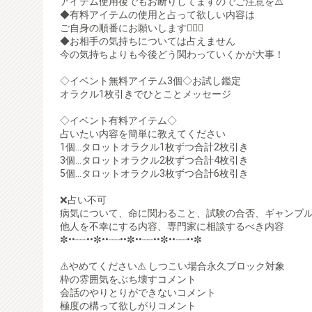
アイテム使用後でもお断りしてますのでご注意を⚠️
◆有料アイテムの使用と占って欲しい内容は
ご自身の順番にお願いします🙇🏻‍♀️‪‪
◆お相手の気持ちについては占えません
今の気持ちよりも今後どう関わっていくかが大事！
◇イベント無料アイテム3個◇お試し鑑定
オラクル1枚引きでひとことメッセージ
◇イベント有料アイテム◇
占いたい内容を簡単に教えてください
1個…タロットオラクル1枚ずつ合計2枚引き
3個…タロットオラクル2枚ずつ合計4枚引き
5個…タロットオラクル3枚ずつ合計6枚引き
❌占い不可
病気について、命に関わること、試験の合否、ギャンブ
他人を不幸にする内容、専門家に相談するべき内容
✼••┈┈••✼••┈┈••✼••┈┈••✼••┈┈••✼
⚠️やめてください⚠️ しつこい場合永久ブロック対象
枠の雰囲気をぶち壊すコメント
会話のやりとりができないコメント
極度の構って欲しがりコメント