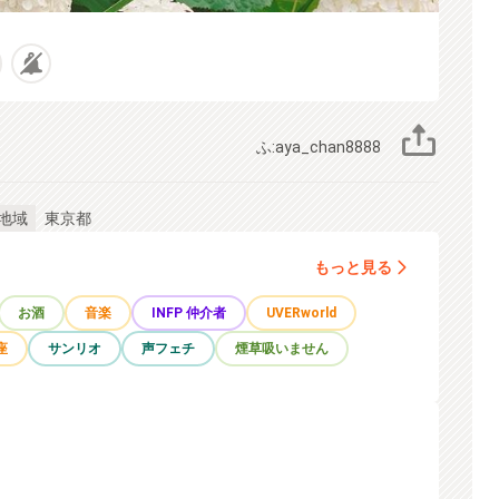
ふ:aya_chan8888
東京都
地域
もっと見る
お酒
音楽
INFP 仲介者
UVERworld
座
サンリオ
声フェチ
煙草吸いません