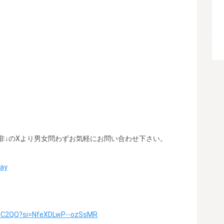
非↓のXより男女問わずお気軽にお問い合わせ下さい。
way
aTC2QQ?si=NfeXDLwP--ozSsMR