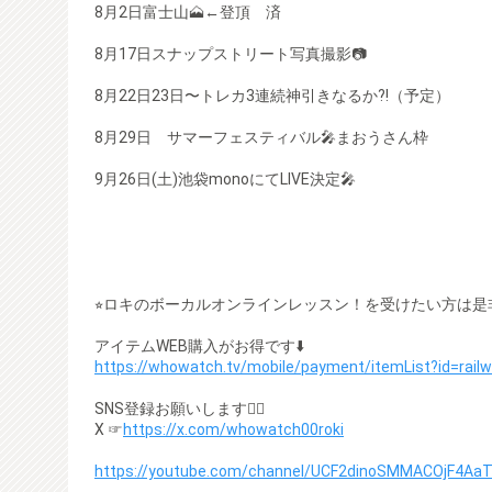
8月2日富士山🗻←登頂 済
8月17日スナップストリート写真撮影📷
8月22日23日〜トレカ3連続神引きなるか⁈（予定）
8月29日 サマーフェスティバル🎤まおうさん枠
9月26日(土)池袋monoにてLIVE決定🎤
⭐︎ロキのボーカルオンラインレッスン！を受けたい方は是
アイテムWEB購入がお得です⬇️
https://whowatch.tv/mobile/payment/itemList?id=rail
SNS登録お願いします🙇‍♂️
X ☞
https://x.com/whowatch00roki
https://youtube.com/channel/UCF2dinoSMMACOjF4A