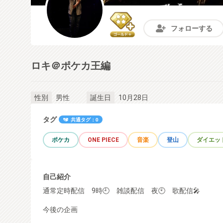
フォローする
ロキ＠ポケカ王編
男性
10月28日
性別
誕生日
タグ
共通タグ：0
ポケカ
ONE PIECE
音楽
登山
ダイエッ
自己紹介
通常定時配信 9時🕘 雑談配信 夜🕙 歌配信🎤
今後の企画